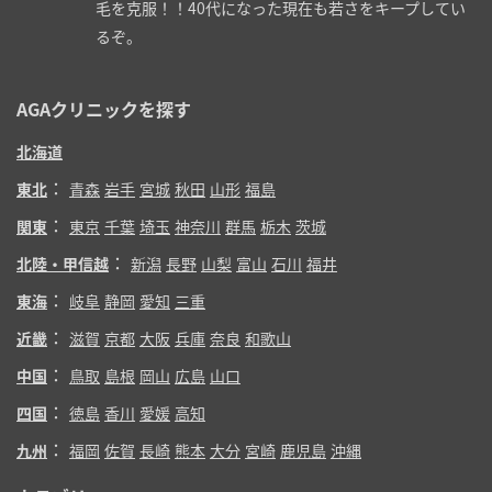
毛を克服！！40代になった現在も若さをキープしてい
るぞ。
AGAクリニックを探す
北海道
：
東北
青森
岩手
宮城
秋田
山形
福島
：
関東
東京
千葉
埼玉
神奈川
群馬
栃木
茨城
：
北陸・甲信越
新潟
長野
山梨
富山
石川
福井
：
東海
岐阜
静岡
愛知
三重
：
近畿
滋賀
京都
大阪
兵庫
奈良
和歌山
：
中国
鳥取
島根
岡山
広島
山口
：
四国
徳島
香川
愛媛
高知
：
九州
福岡
佐賀
長崎
熊本
大分
宮崎
鹿児島
沖縄