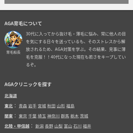
AGA育毛について
30代に入ってから抜け毛・薄毛に悩み、常に他人の目
を気にする日々を送っているも、そのストレスから解
放されるため、AGA対策を学ぶ。その結果、見事に薄
育毛船長
毛を克服！！40代になった現在も若さをキープしてい
るぞ。
AGAクリニックを探す
北海道
：
東北
青森
岩手
宮城
秋田
山形
福島
：
関東
東京
千葉
埼玉
神奈川
群馬
栃木
茨城
：
北陸・甲信越
新潟
長野
山梨
富山
石川
福井