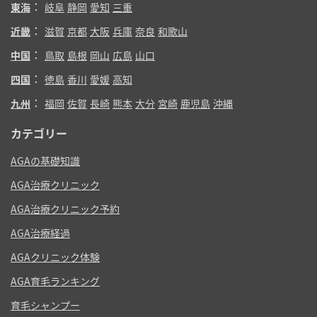
：
東海
岐阜
静岡
愛知
三重
：
近畿
滋賀
京都
大阪
兵庫
奈良
和歌山
：
中国
鳥取
島根
岡山
広島
山口
：
四国
徳島
香川
愛媛
高知
：
九州
福岡
佐賀
長崎
熊本
大分
宮崎
鹿児島
沖縄
カテゴリー
AGAの基礎知識
AGA治療クリニック
AGA治療クリニック予約
AGA治療経過
AGAクリニック体験
AGA育毛ランキング
育毛シャンプー