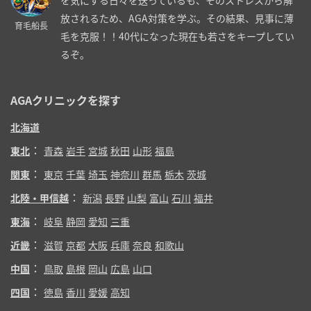
放されるため、AGA対策を学ぶ。その結果、見事に薄
育毛船長
毛を克服！！40代になった現在も若さをキープしてい
るぞ。
AGAクリニックを探す
北海道
：
東北
青森
岩手
宮城
秋田
山形
福島
：
関東
東京
千葉
埼玉
神奈川
群馬
栃木
茨城
：
北陸・甲信越
新潟
長野
山梨
富山
石川
福井
：
東海
岐阜
静岡
愛知
三重
：
近畿
滋賀
京都
大阪
兵庫
奈良
和歌山
：
中国
鳥取
島根
岡山
広島
山口
：
四国
徳島
香川
愛媛
高知