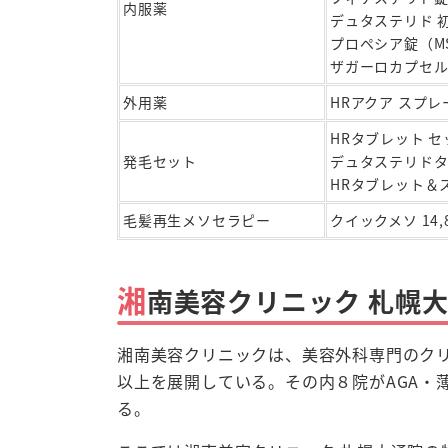
内服薬
デュタステリド
プロペシア錠（M
ザガーロカプセル
外用薬
HRアクア スプレ
HRタブレット 
発毛セット
デュタステリドタ
HRタブレット＆
毛髪再生メソセラピー
クイックメソ 14,
湘
南美容クリニック 札幌
湘南美容クリニックは、美容外科専門のク
以上を展開している。その内８院がAGA・
る。